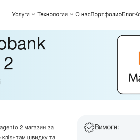
Услуги
Технологии
О нас
Портфолио
Блог
К
obank
 2
і
Вимоги:
agento 2 магазин за
 клієнтам швидку та