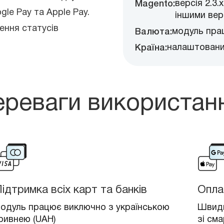
версія 2.3.
Magento:
gle Pay та Apple Pay.
іншими вер
ення статусів
модуль пра
Валюта:
налаштований
Країна:
реваги використан
ідтримка всіх карт та банків
Опла
одуль працює виключно з українською
Швидк
ривнею (UAH)
зі см