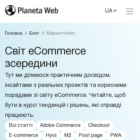
UA
Toggl
Nav
Головна
Блог
Маркетплейс
Світ eCommerce
зсередини
Тут ми ділимося практичним досвідом,
інсайтами з реальних проектів та корисними
порадами зі світу eCommerce. Читайте, щоб
бути в курсі тенденцій і рішень, які справді
працюють.
Всі статті
Adobe Commerce
Checkout
E-commerce
Hyvä
M2
Post page
PWA