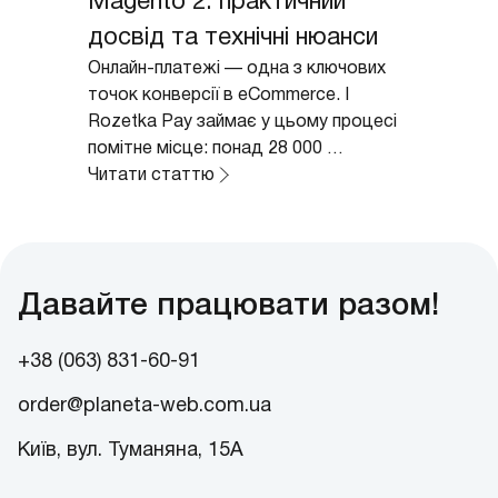
Magento 2: практичний
досвід та технічні нюанси
Онлайн-платежі — одна з ключових 
точок конверсії в eCommerce. І 
Rozetka Pay займає у цьому процесі 
помітне місце: понад 28 000 
українських компаній уже....
Читати статтю
Давайте працювати разом!
+38 (063) 831-60-91
order@planeta-web.com.ua
Київ, вул. Туманяна, 15А