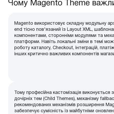
Чому Magento Theme важли
Magento використовує складну модульну архіт
end тісно пов'язаний із Layout XML, шаблонам
компонентами, сторонніми модулями та мех
платформи. Навіть локальні зміни в темі мо
роботу каталогу, Checkout, інтеграцій, платі
інших критично важливих компонентів магази
Тому професійна кастомізація виконується 
дочірніх тем (Child Themes), механізму fallba
рекомендованих механізмів розширення Mage
забезпечує сумісність із майбутніми оновле