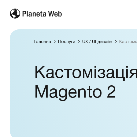
Головна
Послуги
UX / UI дизайн
Кастомі
Кастомізаці
Magento 2