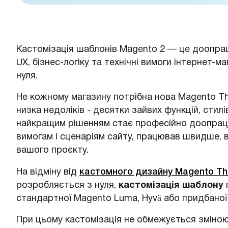
Кастомізація шаблонів Magento 2 — це доопра
UX, бізнес-логіку та технічні вимоги інтернет-м
нуля.
Не кожному магазину потрібна нова Magento Th
низка недоліків - десятки зайвих функцій, стилі
найкращим рішенням стає професійно доопрацю
вимогам і сценаріям сайту, працював швидше, 
вашого проєкту.
На відміну від
кастомного дизайну Magento T
розробляється з нуля,
кастомізація шаблону
стандартної Magento Luma, Hyvä або придбаної
При цьому кастомізація не обмежується зміною