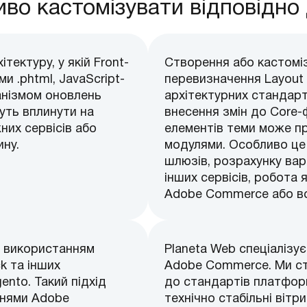
во кастомізувати відповідно
ектуру, у якій Front-
Створення або кастомі
и .phtml, JavaScript-
перевизначення Layout 
анізмом оновлень
архітектурних стандарт
жуть вплинути на
внесення змін до Core-
жних сервісів або
елементів теми може пр
ну.
модулями. Особливо це 
шлюзів, розрахунку варт
інших сервісів, робота
Adobe Commerce або в
з використанням
Planeta Web спеціалізу
ck та інших
Adobe Commerce. Ми ст
nto. Такий підхід
до стандартів платфор
ннями Adobe
технічно стабільні вітр