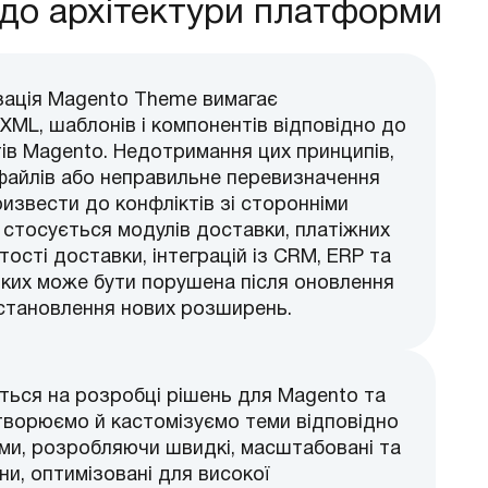
 до архітектури платформи
зація Magento Theme вимагає
XML, шаблонів і компонентів відповідно до
ів Magento. Недотримання цих принципів,
файлів або неправильне перевизначення
извести до конфліктів зі сторонніми
стосується модулів доставки, платіжних
ості доставки, інтеграцій із CRM, ERP та
 яких може бути порушена після оновлення
становлення нових розширень.
ється на розробці рішень для Magento та
ворюємо й кастомізуємо теми відповідно
ми, розробляючи швидкі, масштабовані та
ини, оптимізовані для високої