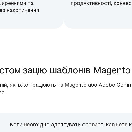
зширеннями та
продуктивності, конвер
ез накопичення
стомізацію шаблонів Magento
ій, які вже працюють на Magento або Adobe Comme
nd.
Коли необхідно адаптувати особисті кабінети к