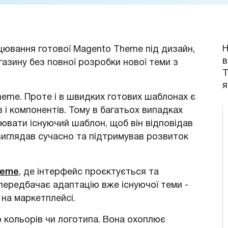
Н
цювання готової Magento Theme під дизайн,
в
агазину без повної розробки нової теми з
T
я
eme. Проте і в швидких готових шаблонах є
в і компонентів. Тому в багатьох випадках
вати існуючий шаблон, щоб він відповідав
виглядав сучасно та підтримував розвиток
heme
, де інтерфейс проєктується та
передбачає адаптацію вже існуючої теми -
 на маркетплейсі.
 кольорів чи логотипа. Вона охоплює