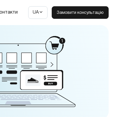
онтакти
UA
Замовити консультацію