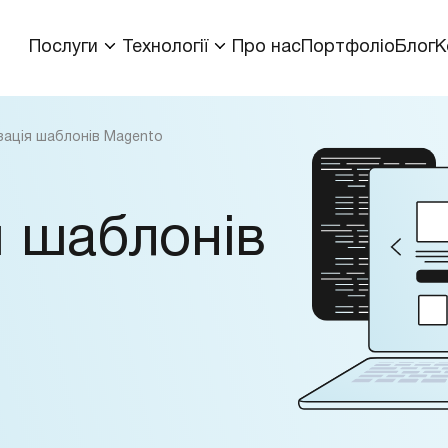
Послуги
Технології
Про нас
Портфоліо
Блог
К
зація шаблонів Magento
я шаблонів