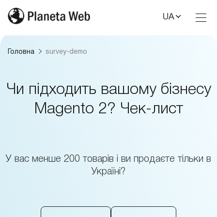
UA
Toggl
Nav
Головна
survey-demo
Чи підходить вашому бізнесу
Magento 2? Чек-лист
Development on Magento
У вас менше 200 товарів і ви продаєте тільки в
Development on Shopify
Україні?
We create scalable and high-performance eCommerce
solutions that ensure business growth and stable
We create scalable and high-performance eCommerce
operation of your online store.
solutions that ensure business growth and stable
operation of your online store.