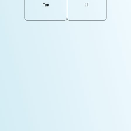
Website development on Magento
Так
Ні
Website development on Magento
Magento theme development
Magento theme development
Custom Magento development
Custom Magento development
Magento multi-store configuration
Magento multi-store configuration
Marketplace development
Marketplace development
Website support and development'
Website support and development'
Order service
Order service
Read more
Read more