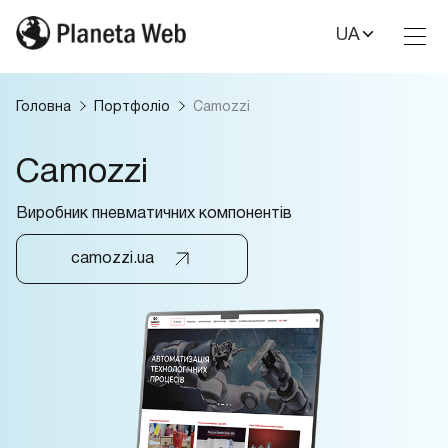
UA
Toggl
Nav
Головна
Портфоліо
Camozzi
Camozzi
Виробник пневматичних компонентів
camozzi.ua